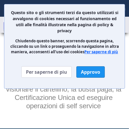
Sign In
Questo sito o gli strumenti terzi da questo utilizzati si
avvalgono di cookies necessari al funzionamento ed
Portale Dipendente
utili alle finalità illustrate nella pagina di policy &
privacy
Home
Chiudendo questo banner, scorrendo questa pagina,
cliccando su un link o proseguendo la navigazione in altra
maniera, acconsenti all’uso dei cookies
Per saperne di più
Portale del Dipendente
Benvenuto nel portale del dipendente.
Per saperne di piu
Approvo
Effettuando l'accesso sarà possibile 
visionare il cartellino, la busta paga, la 
Certificazione Unica ed eseguire 
operazioni di self service