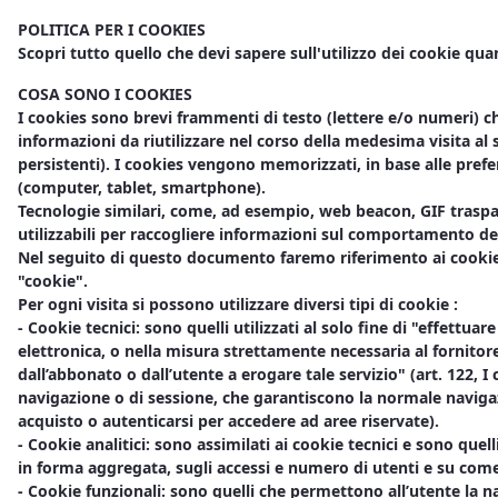
POLITICA PER I COOKIES
Scopri tutto quello che devi sapere sull'utilizzo dei cookie qua
COSA SONO I COOKIES
I cookies sono brevi frammenti di testo (lettere e/o numeri) c
informazioni da riutilizzare nel corso della medesima visita al 
persistenti). I cookies vengono memorizzati, in base alle prefer
(computer, tablet, smartphone).
Tecnologie similari, come, ad esempio, web beacon, GIF traspa
utilizzabili per raccogliere informazioni sul comportamento dell'
Nel seguito di questo documento faremo riferimento ai cookies
"cookie".
Per ogni visita si possono utilizzare diversi tipi di cookie :
- Cookie tecnici: sono quelli utilizzati al solo fine di "effett
elettronica, o nella misura strettamente necessaria al fornitore
dall’abbonato o dall’utente a erogare tale servizio" (art. 122, 
navigazione o di sessione, che garantiscono la normale naviga
acquisto o autenticarsi per accedere ad aree riservate).
- Cookie analitici: sono assimilati ai cookie tecnici e sono quel
in forma aggregata, sugli accessi e numero di utenti e su come 
- Cookie funzionali: sono quelli che permettono all’utente la na